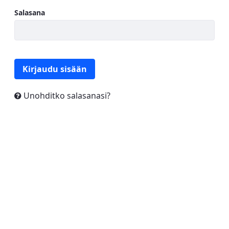
Salasana
Kirjaudu sisään
Unohditko salasanasi?