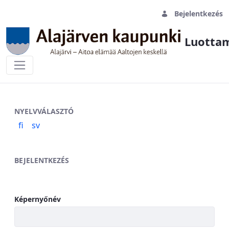
Bejelentkezés
Luottam
Sisäänkirjautuminen
NYELVVÁLASZTÓ
fi
sv
BEJELENTKEZÉS
Képernyőnév