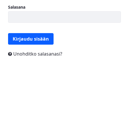
Salasana
Kirjaudu sisään
Unohditko salasanasi?