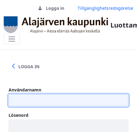
Logga in
Tillgänglighetsredogörelse
Luottam
Inlogging
LOGGA IN
Användarnamn
Lösenord